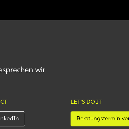
besprechen wir
CT
LET'S DO IT
inkedIn
Beratungstermin ve